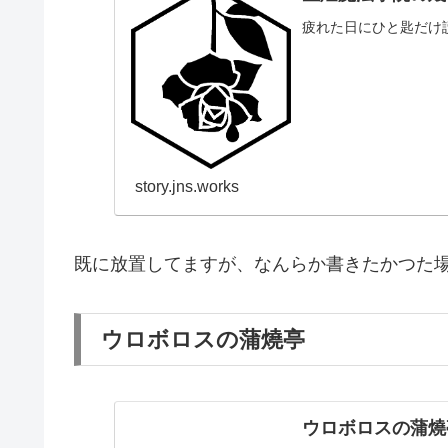
疲れた日にひと匙だけ
story.jns.works
既に放置してますが、なんらか書きたかつた
ウロボロスの蒲燒亭
ウロボロスの蒲燒