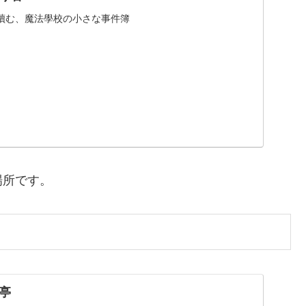
讀む、魔法學校の小さな事件簿
場所です。
亭