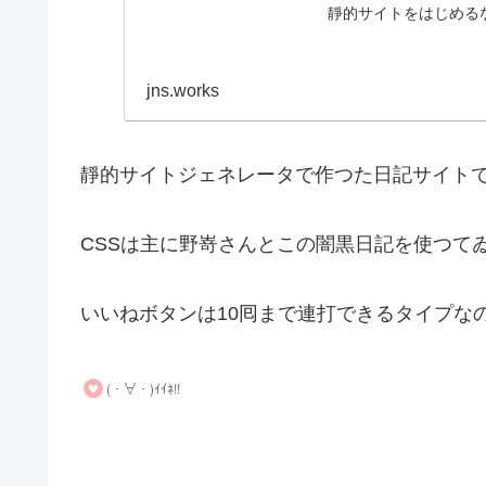
靜的サイトをはじめる
jns.works
靜的サイトジェネレータで作つた日記サイト
CSSは主に野嵜さんとこの闇黒日記を使つて
いいねボタンは10囘まで連打できるタイプな
(・∀・)ｲｲﾈ!!