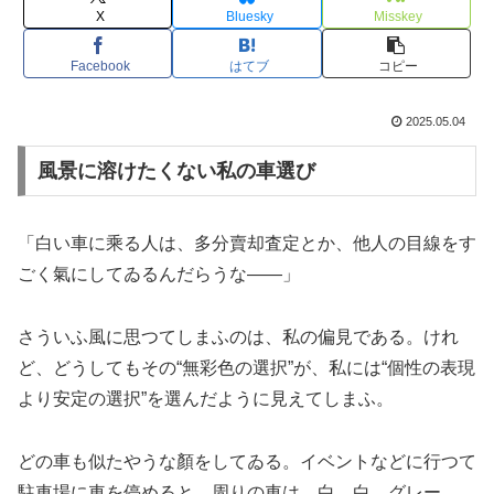
X
Bluesky
Misskey
Facebook
はてブ
コピー
2025.05.04
風景に溶けたくない私の車選び
「白い車に乘る人は、多分賣却査定とか、他人の目線をす
ごく氣にしてゐるんだらうな――」
さういふ風に思つてしまふのは、私の偏見である。けれ
ど、どうしてもその“無彩色の選択”が、私には“個性の表現
より安定の選択”を選んだように見えてしまふ。
どの車も似たやうな顏をしてゐる。イベントなどに行つて
駐車場に車を停めると、周りの車は、白、白、グレー、