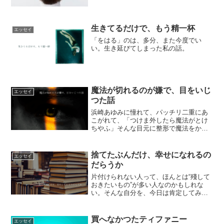
生きてるだけで、もう精一杯
エッセイ
「をはる」のは、多分、また今度でい
い。生き延びてしまった私の話。
魔法が切れるのが嫌で、目をいじ
エッセイ
つた話
浜崎あゆみに憧れて、パッチリ二重にあ
こがれて、「つけま外したら魔法がとけ
ちやふ」そんな目元に整形で魔法をかけ
た話。10年以上經つて思ふこと。
捨てたぶんだけ、幸せになれるの
エッセイ
だらうか
片付けられない人って、ほんとは“殘して
おきたいもの”が多い人なのかもしれな
い。そんな自分を、今日は肯定してみ
た。
買へなかつたティファニー
エッセイ