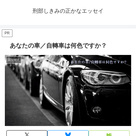
刑部しきみの正かなエッセイ
PR
あなたの車／自轉車は何色ですか？
エッセイ