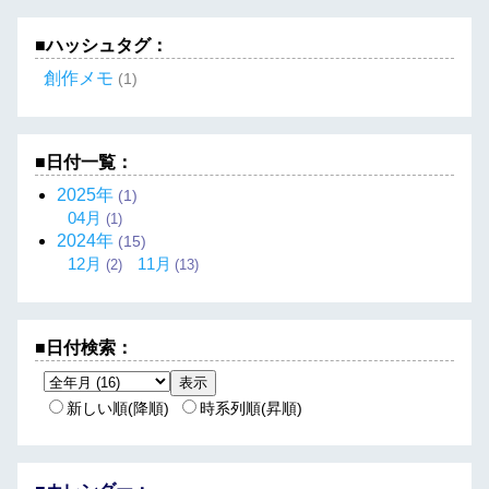
■ハッシュタグ：
創作メモ
(1)
■日付一覧：
2025
年
(1)
04
月
(1)
2024
年
(15)
12
月
11
月
(2)
(13)
■日付検索：
新しい順(降順)
時系列順(昇順)