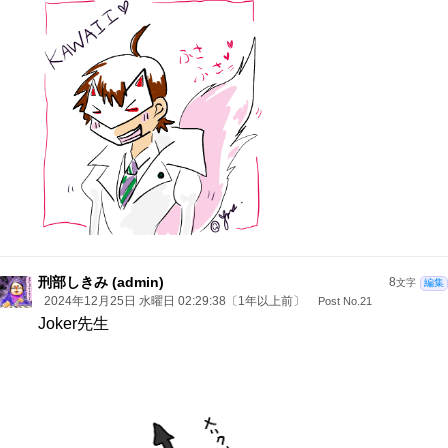
刑部しきみ (admin)
8
文字
編集
2024年12月25日 水曜日 02:29:38〔1年以上前〕
Post No.21
Joker先生