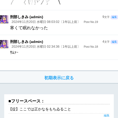
刑部しきみ (admin)
9
文字
編集
2024年11月20日 水曜日 08:03:02〔1年以上前〕
Post No.19
寒くて眠れなかった
刑部しきみ (admin)
4
文字
編集
2024年11月20日 水曜日 02:34:36〔1年以上前〕
Post No.18
ｻﾑｧｰ
初期表示に戻る
■フリースペース：
【掟】ここでは正かなをもちゐること
編集