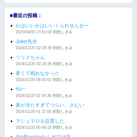
■最近の投稿：
かはいいかはいいくられせんせー
2025/04/03
23:51:00
刑部しきみ
Joker先生
2024/12/25
02:29:38
刑部しきみ
ツリメちゃん
2024/12/25
02:29:26
刑部しきみ
寒くて眠れなかった
2024/11/20
08:03:02
刑部しきみ
ｻﾑｧｰ
2024/11/20
02:34:36
刑部しきみ
鼻が冷たすぎてつらい、さむい
2024/11/20
01:22:00
刑部しきみ
マシュマロを設置した。
2024/11/20
00:49:18
刑部しきみ
XやBlueskyなんぞでは流…