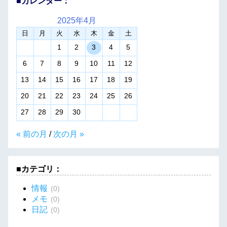
■カレンダー：
2025年
4月
日
月
火
水
木
金
土
1
2
3
4
5
6
7
8
9
10
11
12
13
14
15
16
17
18
19
20
21
22
23
24
25
26
27
28
29
30
« 前の月
/
次の月 »
■カテゴリ：
情報
(0)
メモ
(0)
日記
(0)