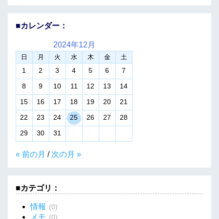
■カレンダー：
2024年
12月
日
月
火
水
木
金
土
1
2
3
4
5
6
7
8
9
10
11
12
13
14
15
16
17
18
19
20
21
22
23
24
25
26
27
28
29
30
31
« 前の月
/
次の月 »
■カテゴリ：
情報
(0)
メモ
(0)