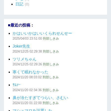
日記
(0)
■最近の投稿：
かはいいかはいいくられせんせー
2025/04/03
23:51:00
刑部しきみ
Joker先生
2024/12/25
02:29:38
刑部しきみ
ツリメちゃん
2024/12/25
02:29:26
刑部しきみ
寒くて眠れなかった
2024/11/20
08:03:02
刑部しきみ
ｻﾑｧｰ
2024/11/20
02:34:36
刑部しきみ
鼻が冷たすぎてつらい、さむい
2024/11/20
01:22:00
刑部しきみ
マシュマロを設置した。