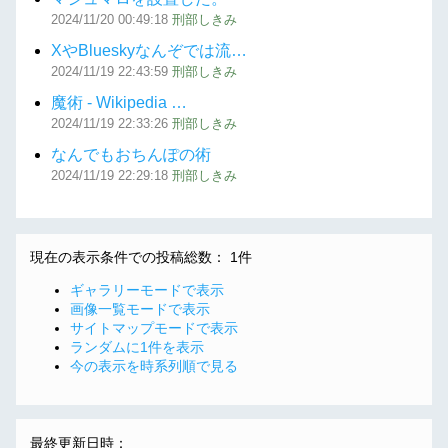
2024/11/20
00:49:18
刑部しきみ
XやBlueskyなんぞでは流…
2024/11/19
22:43:59
刑部しきみ
魔術 - Wikipedia …
2024/11/19
22:33:26
刑部しきみ
なんでもおちんぽの術
2024/11/19
22:29:18
刑部しきみ
現在の表示条件での投稿総数： 1件
ギャラリーモードで表示
画像一覧モードで表示
サイトマップモードで表示
ランダムに1件を表示
今の表示を時系列順で見る
最終更新日時：