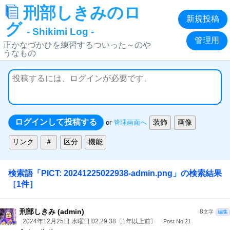
刑部しきみのロ
新規投稿
グ
- Shikimi Log -
管理用
正かなづかひを練習するついった～のや
うなもの
or
管理画面へ
検索語「
PICT: 20241225022938-admin.png
」の検索結果
［
1
件］
刑部しきみ (admin)
8
文字
編集
2024年12月25日 水曜日 02:29:38〔1年以上前〕
Post No.21