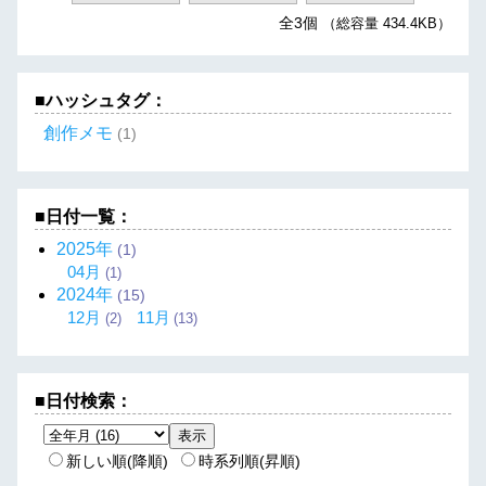
全3個
（総容量 434.4KB）
■ハッシュタグ：
創作メモ
(1)
■日付一覧：
2025
年
(1)
04
月
(1)
2024
年
(15)
12
月
11
月
(2)
(13)
■日付検索：
新しい順(降順)
時系列順(昇順)