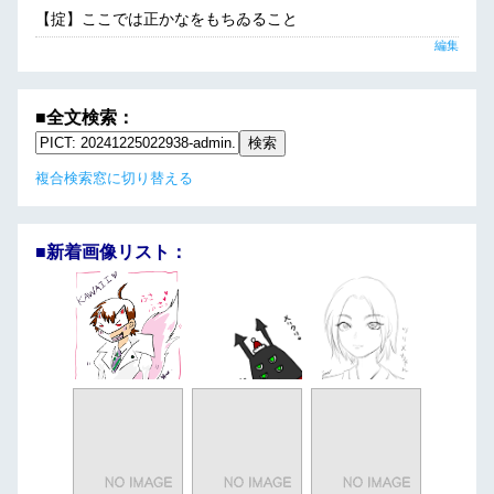
【掟】ここでは正かなをもちゐること
編集
■全文検索：
複合検索窓に切り替える
■新着画像リスト：