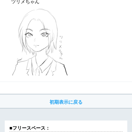
ツリメちゃん
初期表示に戻る
■フリースペース：