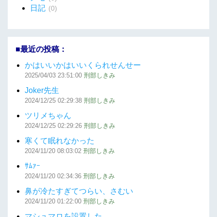
日記
(0)
■最近の投稿：
かはいいかはいいくられせんせー
2025/04/03
23:51:00
刑部しきみ
Joker先生
2024/12/25
02:29:38
刑部しきみ
ツリメちゃん
2024/12/25
02:29:26
刑部しきみ
寒くて眠れなかった
2024/11/20
08:03:02
刑部しきみ
ｻﾑｧｰ
2024/11/20
02:34:36
刑部しきみ
鼻が冷たすぎてつらい、さむい
2024/11/20
01:22:00
刑部しきみ
マシュマロを設置した。