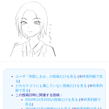
ユーザ「刑部しきみ」の投稿だけを見る
(※
時系列順で見
る
)
どのカテゴリにも属していない投稿だけを見る
(※
時系列
順で見る
)
この投稿日時に関連する投稿：
2024年12月25日の投稿だけを見る
(※
時系列順で
見る
)
2024年12月の投稿だけを見る
(※
時系列順で見る
)