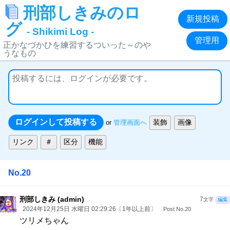
刑部しきみのロ
新規投稿
グ
- Shikimi Log -
管理用
正かなづかひを練習するついった～のや
うなもの
or
管理画面へ
No.20
刑部しきみ (admin)
7
文字
編集
2024年12月25日 水曜日 02:29:26〔1年以上前〕
Post No.20
ツリメちゃん