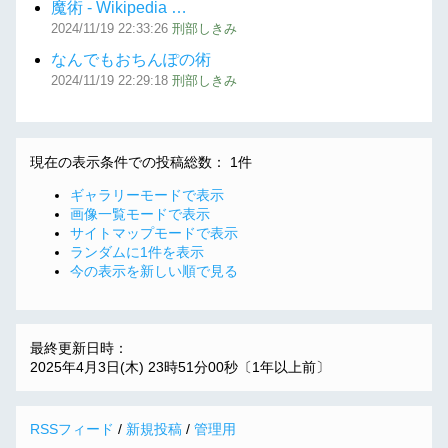
魔術 - Wikipedia …
2024/11/19
22:33:26
刑部しきみ
なんでもおちんぽの術
2024/11/19
22:29:18
刑部しきみ
現在の表示条件での投稿総数： 1件
ギャラリーモードで表示
画像一覧モードで表示
サイトマップモードで表示
ランダムに1件を表示
今の表示を新しい順で見る
最終更新日時：
2025年4月3日(木) 23時51分00秒〔1年以上前〕
RSSフィード
/
新規投稿
/
管理用