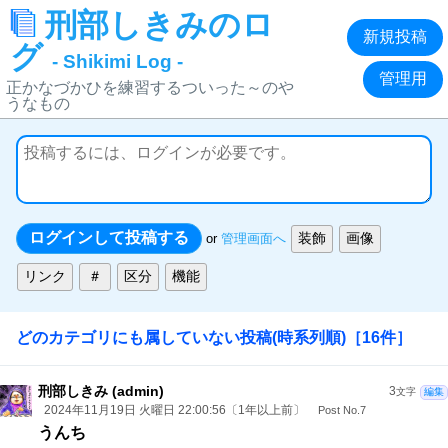
刑部しきみのロ
新規投稿
グ
- Shikimi Log -
管理用
正かなづかひを練習するついった～のや
うなもの
or
管理画面へ
どのカテゴリにも属していない投稿
(時系列順)
［
16
件］
刑部しきみ (admin)
3
文字
編集
2024年11月19日 火曜日 22:00:56〔1年以上前〕
Post No.7
うんち