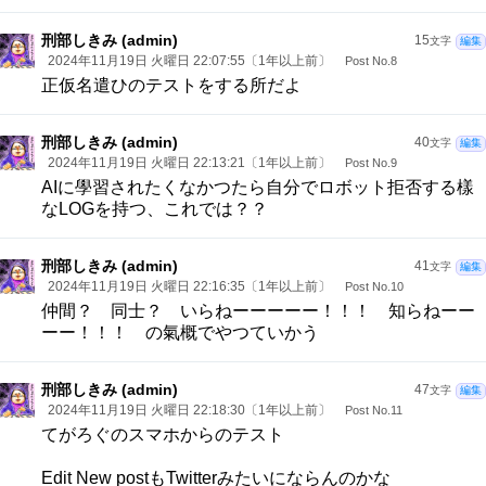
刑部しきみ (admin)
15
文字
編集
2024年11月19日 火曜日 22:07:55〔1年以上前〕
Post No.8
正仮名遣ひのテストをする所だよ
刑部しきみ (admin)
40
文字
編集
2024年11月19日 火曜日 22:13:21〔1年以上前〕
Post No.9
AIに學習されたくなかつたら自分でロボット拒否する樣
なLOGを持つ、これでは？？
刑部しきみ (admin)
41
文字
編集
2024年11月19日 火曜日 22:16:35〔1年以上前〕
Post No.10
仲間？ 同士？ いらねーーーーー！！！ 知らねーー
ーー！！！ の氣概でやつていかう
刑部しきみ (admin)
47
文字
編集
2024年11月19日 火曜日 22:18:30〔1年以上前〕
Post No.11
てがろぐのスマホからのテスト
Edit New postもTwitterみたいにならんのかな