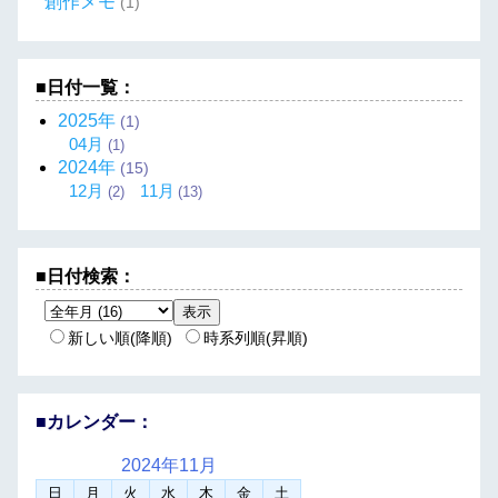
創作メモ
(1)
■日付一覧：
2025
年
(1)
04
月
(1)
2024
年
(15)
12
月
11
月
(2)
(13)
■日付検索：
新しい順(降順)
時系列順(昇順)
■カレンダー：
2024年
11月
日
月
火
水
木
金
土