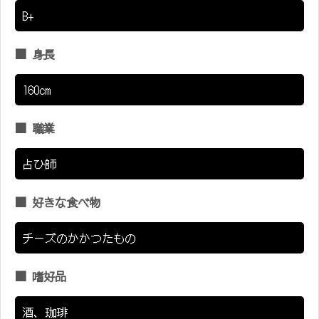
B+
■ 身長
160cm
■ 職業
占ひ師
■ 好きな食べ物
チーズのかかつたもの
■ 嗜好品
酒、珈琲