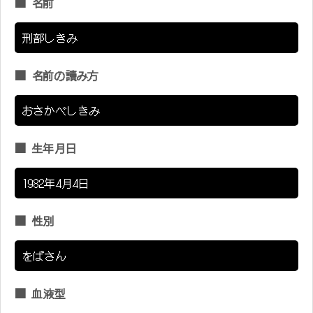
■ 名前
刑部しきみ
■ 名前の讀み方
おさかべしきみ
■ 生年月日
1982年4月4日
■ 性別
をばさん
■ 血液型