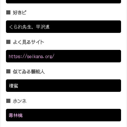
■ 好きピ
くられ先生、平沢進
■ よく見るサイト
https://seikana.org/
■ 似てゐる藝能人
壇蜜
■ ホンネ
毒林檎